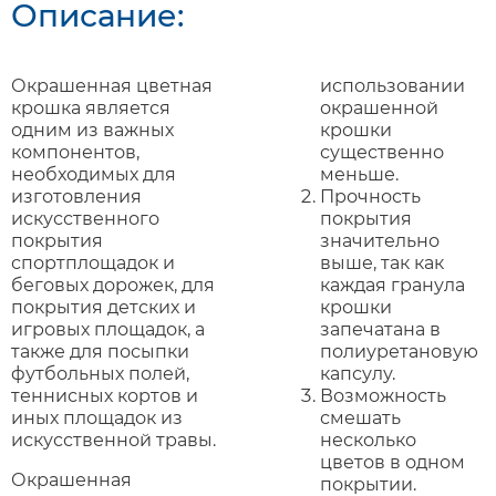
Описание:
Окрашенная цветная
использовании
крошка является
окрашенной
одним из важных
крошки
компонентов,
существенно
необходимых для
меньше.
изготовления
Прочность
искусственного
покрытия
покрытия
значительно
спортплощадок и
выше, так как
беговых дорожек, для
каждая гранула
покрытия детских и
крошки
игровых площадок, а
запечатана в
также для посыпки
полиуретановую
футбольных полей,
капсулу.
теннисных кортов и
Возможность
иных площадок из
смешать
искусственной травы.
несколько
цветов в одном
Окрашенная
покрытии.