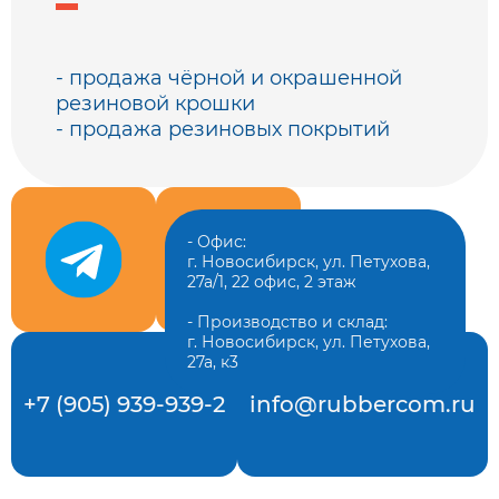
- продажа чёрной и окрашенной
резиновой крошки
- продажа резиновых покрытий
- Офис:
г. Новосибирск, ул. Петухова,
27а/1, 22 офис, 2 этаж
- Производство и склад:
г. Новосибирск, ул. Петухова,
27а, к3
+7 (905) 939-939-2
info@rubbercom.ru