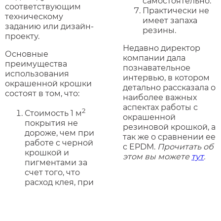
самостоятельно.
соответствующим
Практически не
техническому
имеет запаха
заданию или дизайн-
резины.
проекту.
Недавно директор
Основные
компании дала
преимущества
познавательное
использования
интервью, в котором
окрашенной крошки
детально рассказала о
состоят в том, что:
наиболее важных
аспектах работы с
2
Стоимость 1 м
окрашенной
покрытия не
резиновой крошкой, а
дороже, чем при
так же о сравнении ее
работе с черной
с EPDM.
Прочитать об
крошкой и
этом вы можете
тут
.
пигментами за
счет того, что
расход клея, при