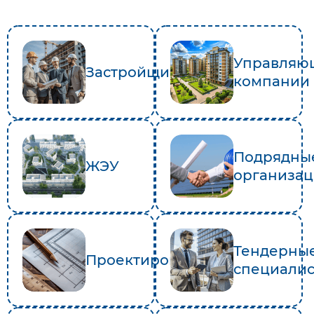
Управляю
Застройщики
компании
Подрядны
ЖЭУ
организа
Тендерны
Проектировщики
специали