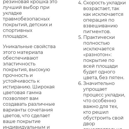
резиновая крошка это
Скорость укладки
лучший выбор при
возрастает, так
укладке
как исключается
травмобезопасных
операция по
покрытий, детских и
взвешиванию
спортивных
пигментов.
площадок.
Практически
полностью
Уникальные свойства
исключается
этого материала
«разнотон»:
обеспечивают
покрытие по
эластичность
всей площади
покрытия, высокую
будет одного
прочность и
цвета, без пятен.
устойчивость к
Значительно
истиранию. Широкая
упрощает
цветовая гамма
процесс укладки,
позволяет вам
что особенно
создавать различные
важно для тех,
варианты сочетания
кто решил
цветов, что сделает
обустроить свой
ваше покрытие
двор
индивидуальным и