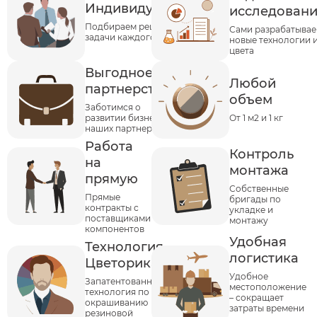
Индивидуальность
исследован
Подбираем решения под
Сами разрабатыва
задачи каждого клиента
новые технологии 
цвета
Выгодное
Любой
партнерство
объем
Заботимся о
развитии бизнеса
От 1 м2 и 1 кг
наших партнеров
Работа
Контроль
на
монтажа
прямую
Собственные
Прямые
бригады по
контракты с
укладке и
поставщиками
монтажу
компонентов
Удобная
Технология
логистика
Цветорика
Удобное
Запатентованная
местоположение
технология по
– сокращает
окрашиванию
затраты времени
резиновой