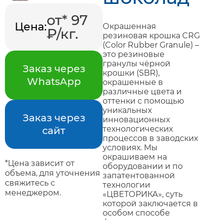
от* 97
Цена:
Окрашенная
₽/кг.
резиновая крошка CRG
(Color Rubber Granule) –
это резиновые
гранулы чёрной
Заказ через
крошки (SBR),
WhatsApp
окрашенные в
различные цвета и
оттенки с помощью
уникальных
Заказ через
инновационных
технологических
сайт
процессов в заводских
условиях. Мы
окрашиваем на
*Цена зависит от
оборудовании и по
объема, для уточнения
запатентованной
свяжитесь с
технологии
менеджером.
«ЦВЕТОРИКА», суть
которой заключается в
особом способе