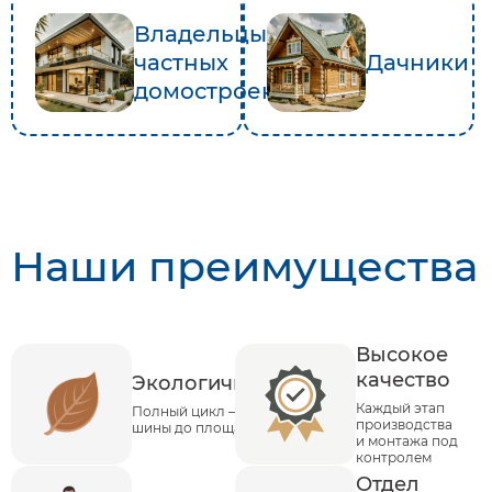
Владельцы
частных
Дачники
домостроений
Наши преимущества
Высокое
качество
Экологичность
Каждый этап
Полный цикл – от
производства
шины до площадки
и монтажа под
контролем
Отдел