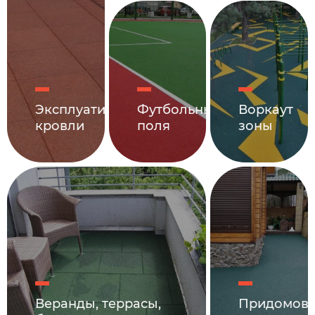
Эксплуатируемые
Футбольные
Воркаут
кровли
поля
зоны
Веранды, террасы,
Придомов