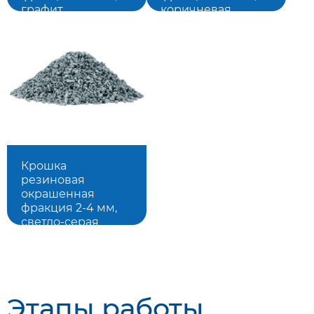
коричневая
графит
Подробнее
Подробнее
Крошка
резиновая
окрашенная
фракция 2-4 мм,
светло-серая
Подробнее
Этапы работы