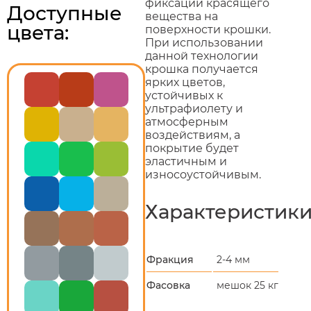
фиксации красящего
Доступные
вещества на
цвета:
поверхности крошки.
При использовании
данной технологии
крошка получается
ярких цветов,
устойчивых к
ультрафиолету и
атмосферным
воздействиям, а
покрытие будет
эластичным и
износоустойчивым.
Характеристик
Фракция
2-4 мм
Фасовка
мешок 25 кг