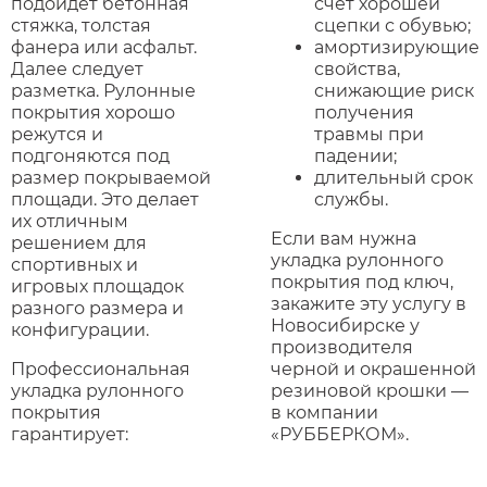
подойдет бетонная
счет хорошей
стяжка, толстая
сцепки с обувью;
фанера или асфальт.
амортизирующие
Далее следует
свойства,
разметка. Рулонные
снижающие риск
покрытия хорошо
получения
режутся и
травмы при
подгоняются под
падении;
размер покрываемой
длительный срок
площади. Это делает
службы.
их отличным
Если вам нужна
решением для
укладка рулонного
спортивных и
покрытия под ключ,
игровых площадок
закажите эту услугу в
разного размера и
Новосибирске у
конфигурации.
производителя
Профессиональная
черной и окрашенной
укладка рулонного
резиновой крошки —
покрытия
в компании
гарантирует:
«РУББЕРКОМ».