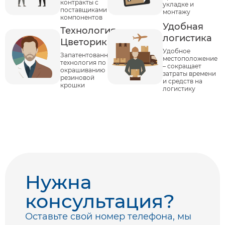
контракты с
укладке и
поставщиками
монтажу
компонентов
Удобная
Технология
логистика
Цветорика
Удобное
Запатентованная
местоположение
технология по
– сокращает
окрашиванию
затраты времени
резиновой
и средств на
крошки
логистику
Нужна
консультация?
Оставьте свой номер телефона, мы