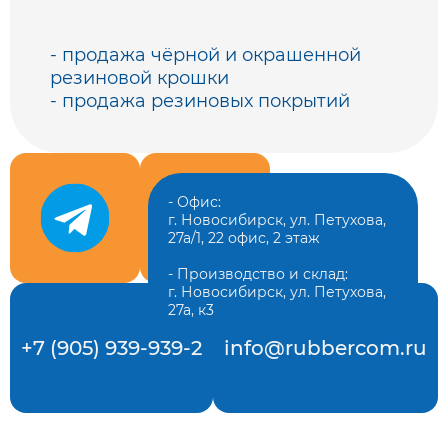
- продажа чёрной и окрашенной
резиновой крошки
- продажа резиновых покрытий
- Офис:
г. Новосибирск, ул. Петухова,
27а/1, 22 офис, 2 этаж
- Производство и склад:
г. Новосибирск, ул. Петухова,
27а, к3
+7 (905) 939-939-2
info@rubbercom.ru