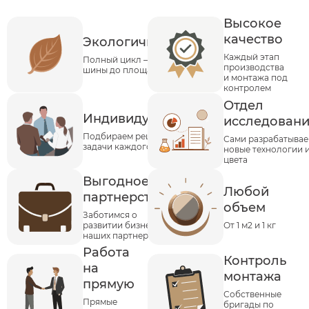
Высокое
качество
Экологичность
Каждый этап
Полный цикл – от
производства
шины до площадки
и монтажа под
контролем
Отдел
Индивидуальность
исследован
Подбираем решения под
Сами разрабатыва
задачи каждого клиента
новые технологии 
цвета
Выгодное
Любой
партнерство
объем
Заботимся о
развитии бизнеса
От 1 м2 и 1 кг
наших партнеров
Работа
Контроль
на
монтажа
прямую
Собственные
Прямые
бригады по