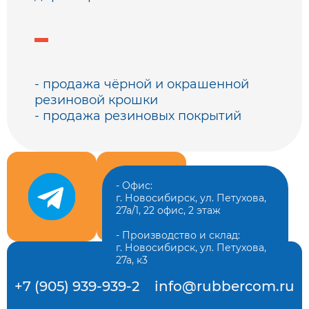
- продажа чёрной и окрашенной
резиновой крошки
- продажа резиновых покрытий
- Офис:
г. Новосибирск, ул. Петухова,
27а/1, 22 офис, 2 этаж
- Производство и склад:
г. Новосибирск, ул. Петухова,
27а, к3
+7 (905) 939-939-2
info@rubbercom.ru