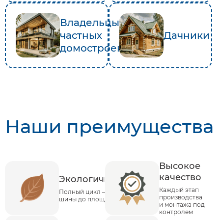
Владельцы
частных
Дачники
домостроений
Наши преимущества
Высокое
качество
Экологичность
Каждый этап
Полный цикл – от
производства
шины до площадки
и монтажа под
контролем