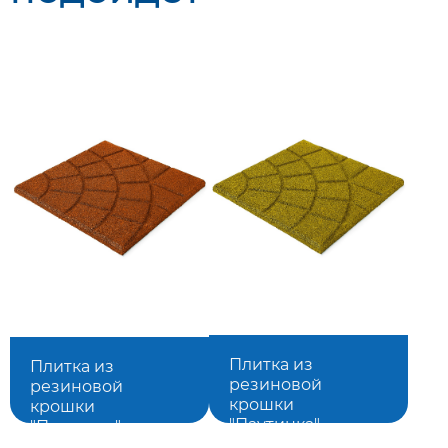
Плитка из
Плитка из
резиновой
резиновой
крошки
крошки
"Паутинка"
"Паутинка"
350*350*30 мм,
350*350*30 мм,