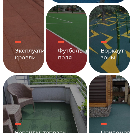
Эксплуатируемые
Футбольные
Воркаут
кровли
поля
зоны
Веранды, террасы,
Придомов