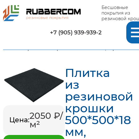
Бесшовные
покрытия из
резиновой кро
+7 (905) 939-939-2
Главная
-
Каталог
-
Плитка из резиновой крошки
-
Плитка из резиновой крошки 500*500*18 мм, черная
Плитка
из
резиновой
крошки
2050 ₽/
500*500*18
Цена:
м²
мм,