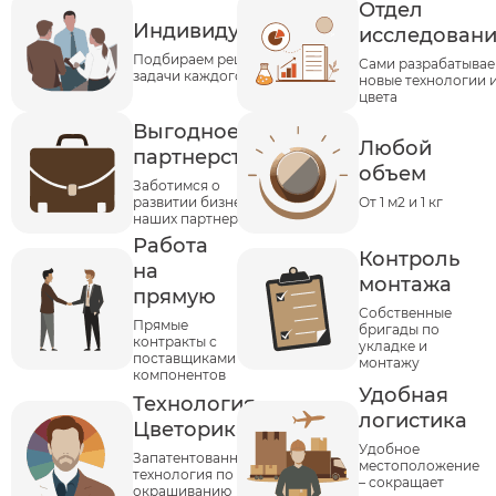
Отдел
Индивидуальность
исследован
Подбираем решения под
Сами разрабатыва
задачи каждого клиента
новые технологии 
цвета
Выгодное
Любой
партнерство
объем
Заботимся о
развитии бизнеса
От 1 м2 и 1 кг
наших партнеров
Работа
Контроль
на
монтажа
прямую
Собственные
Прямые
бригады по
контракты с
укладке и
поставщиками
монтажу
компонентов
Удобная
Технология
логистика
Цветорика
Удобное
Запатентованная
местоположение
технология по
– сокращает
окрашиванию