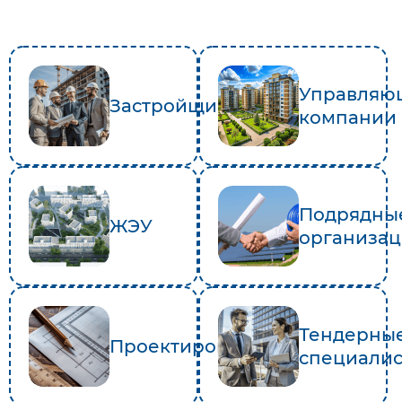
Управляю
Застройщики
компании
Подрядны
ЖЭУ
организа
Тендерны
Проектировщики
специали