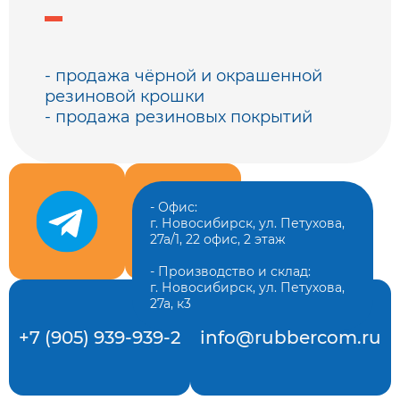
- продажа чёрной и окрашенной
резиновой крошки
- продажа резиновых покрытий
- Офис:
г. Новосибирск, ул. Петухова,
27а/1, 22 офис, 2 этаж
- Производство и склад:
г. Новосибирск, ул. Петухова,
27а, к3
+7 (905) 939-939-2
info@rubbercom.ru