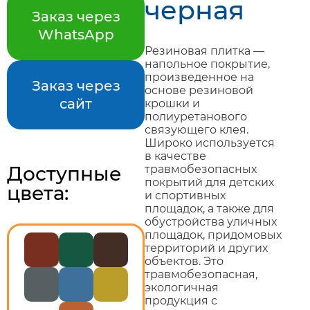
черная
Заказ через
WhatsApp
Резиновая плитка —
напольное покрытие,
произведенное на
Заказ через
основе резиновой
сайт
крошки и
полиуретанового
связующего клея.
Широко используется
в качестве
Доступные
травмобезопасных
покрытий для детских
цвета:
и спортивных
площадок, а также для
обустройства уличных
площадок, придомовых
территорий и других
объектов. Это
травмобезопасная,
экологичная
продукция с