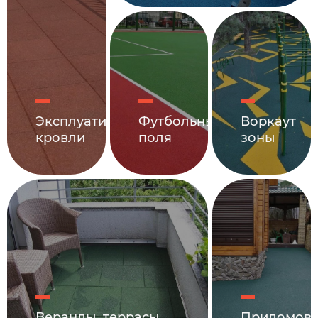
Эксплуатируемые
Футбольные
Воркаут
кровли
поля
зоны
Веранды, террасы,
Придомов