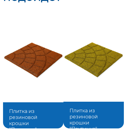
Плитка из
Плитка из
резиновой
резиновой
крошки
крошки
"Паутинка"
"Паутинка"
350*350*30 мм,
350*350*30 мм,