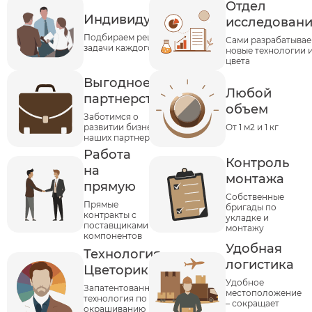
Отдел
Индивидуальность
исследован
Подбираем решения под
Сами разрабатыва
задачи каждого клиента
новые технологии 
цвета
Выгодное
Любой
партнерство
объем
Заботимся о
развитии бизнеса
От 1 м2 и 1 кг
наших партнеров
Работа
Контроль
на
монтажа
прямую
Собственные
Прямые
бригады по
контракты с
укладке и
поставщиками
монтажу
компонентов
Удобная
Технология
логистика
Цветорика
Удобное
Запатентованная
местоположение
технология по
– сокращает
окрашиванию