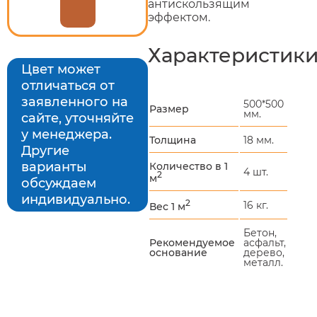
антискользящим
эффектом.
Характеристик
Цвет может
отличаться от
заявленного на
500*500
Размер
мм.
сайте, уточняйте
у менеджера.
Толщина
18 мм.
Другие
варианты
Количество в 1
4 шт.
2
м
обсуждаем
индивидуально.
2
16 кг.
Вес 1 м
Бетон,
Рекомендуемое
асфальт,
основание
дерево,
металл.