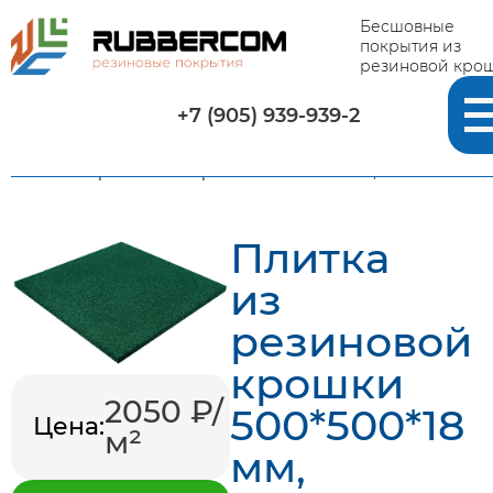
Бесшовные
покрытия из
резиновой кро
+7 (905) 939-939-2
Главная
-
Каталог
-
Плитка из резиновой крошки
-
Плитка из резиновой крошки 500*500*18 мм, зеленая
Плитка
из
резиновой
крошки
2050 ₽/
500*500*18
Цена:
м²
мм,