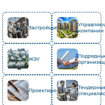
Управляю
Застройщики
компании
Подрядны
ЖЭУ
организа
Тендерны
Проектировщики
специали