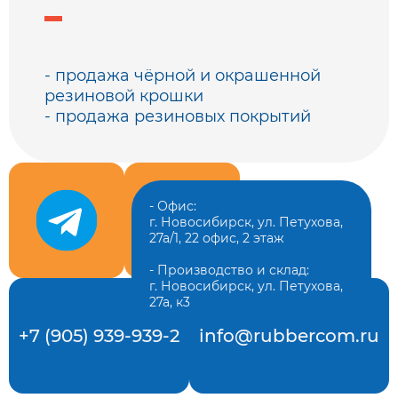
- продажа чёрной и окрашенной
резиновой крошки
- продажа резиновых покрытий
- Офис:
г. Новосибирск, ул. Петухова,
27а/1, 22 офис, 2 этаж
- Производство и склад:
г. Новосибирск, ул. Петухова,
27а, к3
+7 (905) 939-939-2
info@rubbercom.ru