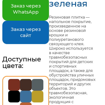
зеленая
Заказ через
WhatsApp
Резиновая плитка —
напольное покрытие,
произведенное на
Заказ через
основе резиновой
сайт
крошки и
полиуретанового
связующего клея.
Широко используется
в качестве
травмобезопасных
Доступные
покрытий для детских
цвета:
и спортивных
площадок, а также для
обустройства уличных
площадок, придомовых
территорий и других
объектов. Это
травмобезопасная,
экологичная
продукция с