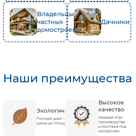
Владельцы
частных
Дачники
домостроений
Наши преимущества
Высокое
качество
Экологичность
Каждый этап
Полный цикл – от
производства
шины до площадки
и монтажа под
контролем