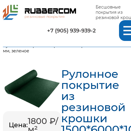
Бесшовные
покрытия из
резиновой кро
+7 (905) 939-939-2
Главная
-
Каталог
-
Рулонные резиновые покрытия
-
Рулонное покрытие из резиновой крошки 1500*6000*10
мм, зеленое
Рулонное
покрытие
из
резиновой
крошки
1800 ₽/
Цена:
1500*6000*1
м²