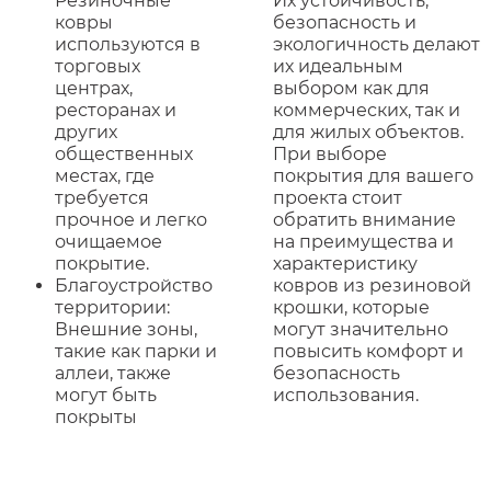
Резиночные
Их устойчивость,
ковры
безопасность и
используются в
экологичность делают
торговых
их идеальным
центрах,
выбором как для
ресторанах и
коммерческих, так и
других
для жилых объектов.
общественных
При выборе
местах, где
покрытия для вашего
требуется
проекта стоит
прочное и легко
обратить внимание
очищаемое
на преимущества и
покрытие.
характеристику
Благоустройство
ковров из резиновой
территории:
крошки, которые
Внешние зоны,
могут значительно
такие как парки и
повысить комфорт и
аллеи, также
безопасность
могут быть
использования.
покрыты