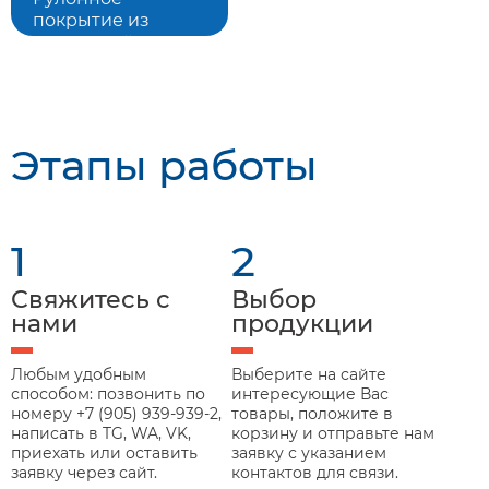
покрытие из
резиновой
крошки
1500*6000*10 мм,
синее
Этапы работы
Подробнее
1
2
Свяжитесь с
Выбор
нами
продукции
Любым удобным
Выберите на сайте
способом: позвонить по
интересующие Вас
номеру +7 (905) 939-939-2,
товары, положите в
написать в TG, WA, VK,
корзину и отправьте нам
приехать или оставить
заявку с указанием
заявку через сайт.
контактов для связи.