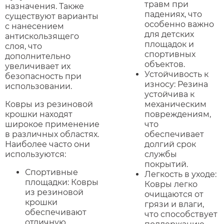
травм при
назначения. Также
падениях, что
существуют варианты
особенно важно
с нанесением
для детских
антискользящего
площадок и
слоя, что
спортивных
дополнительно
объектов.
увеличивает их
Устойчивость к
безопасность при
износу: Резина
использовании.
устойчива к
Ковры из резиновой
механическим
крошки находят
повреждениям,
широкое применение
что
в различных областях.
обеспечивает
Наиболее часто они
долгий срок
используются:
службы
покрытий.
Спортивные
Легкость в уходе:
площадки: Ковры
Ковры легко
из резиновой
очищаются от
крошки
грязи и влаги,
обеспечивают
что способствует
отличную