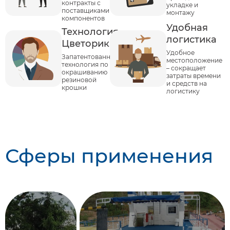
контракты с
укладке и
поставщиками
монтажу
компонентов
Удобная
Технология
логистика
Цветорика
Удобное
Запатентованная
местоположение
технология по
– сокращает
окрашиванию
затраты времени
резиновой
и средств на
крошки
логистику
Сферы применения