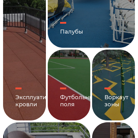
Палубы
Эксплуатируемые
Футбольные
Воркаут
кровли
поля
зоны