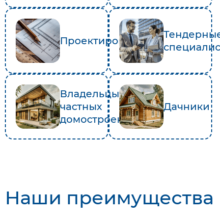
Тендерны
Проектировщики
специали
Владельцы
частных
Дачники
домостроений
Наши преимущества