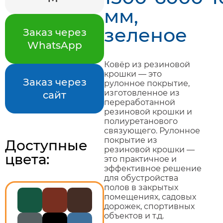
мм,
зеленое
Заказ через
WhatsApp
Ковёр из резиновой
крошки — это
Заказ через
рулонное покрытие,
изготовленное из
сайт
переработанной
резиновой крошки и
полиуретанового
связующего. Рулонное
покрытие из
Доступные
резиновой крошки —
цвета:
это практичное и
эффективное решение
для обустройства
полов в закрытых
помещениях, садовых
дорожек, спортивных
объектов и т.д.