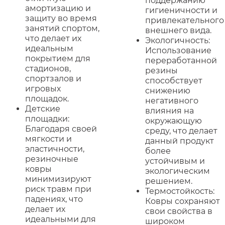
поддержанию
амортизацию и
гигиеничности и
защиту во время
привлекательного
занятий спортом,
внешнего вида.
что делает их
Экологичность:
идеальным
Использование
покрытием для
переработанной
стадионов,
резины
спортзалов и
способствует
игровых
снижению
площадок.
негативного
Детские
влияния на
площадки:
окружающую
Благодаря своей
среду, что делает
мягкости и
данный продукт
эластичности,
более
резиночные
устойчивым и
ковры
экологическим
минимизируют
решением.
риск травм при
Термостойкость:
падениях, что
Ковры сохраняют
делает их
свои свойства в
идеальными для
широком