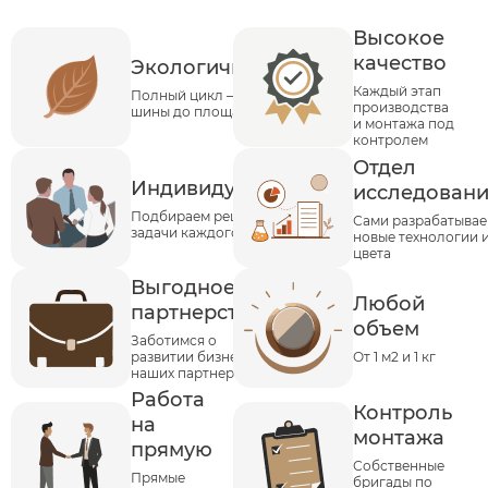
Высокое
качество
Экологичность
Каждый этап
Полный цикл – от
производства
шины до площадки
и монтажа под
контролем
Отдел
Индивидуальность
исследован
Подбираем решения под
Сами разрабатыва
задачи каждого клиента
новые технологии 
цвета
Выгодное
Любой
партнерство
объем
Заботимся о
развитии бизнеса
От 1 м2 и 1 кг
наших партнеров
Работа
Контроль
на
монтажа
прямую
Собственные
Прямые
бригады по